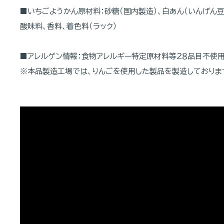
■いちごようかん原材料：砂糖（国内製造）、白あん（いんげん豆）
酸味料、香料、着色料（ラック）
■アレルゲン情報：食物アレルギー特定原材料等２８品目不使
※本品製造工場では、りんごを使用した製品を製造しておりま