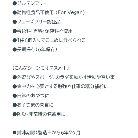
●グルテンフリー
●動物性食品不使用 (For Vegan)
●フェーズフリー認証品
●着色料・香料・保存料不使用
●１袋６個入りでこまめに食べられる
●長期保存（６年保存）
【こんなシーンにオススメ！】
●外遊びやスポーツ、カラダを動かす活動や習い事
●集中力を必要とする勉強や仕事の糖分補給に
●日常のおやつに
●お子さまの間食に
●防災・非常時の備蓄用に
■賞味期限：製造日から６年７ヶ月