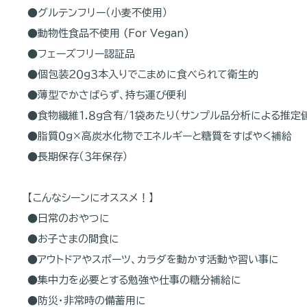
●グルテンフリー（小麦不使用）
●動物性食品不使用 (For Vegan)
●フェーズフリー認証品
●個包装２０ｇ３本入りでこまめに食べられて衛生的
●薄型でかさばらず、持ち運び便利
●食物繊維１.８ｇ含有/１袋あたり（サンプル品分析による推定値
●脂質０ｇ×高炭水化物でエネルギーと糖質をすばやく補給
●長期保存（３年保存）
【こんなシーンにオススメ！】
●日常のおやつに
●お子さまの間食に
●アウトドアやスポーツ、カラダを動かす活動や習い事に
●集中力を必要とする勉強や仕事の糖分補給に
●防災・非常時の備蓄用に