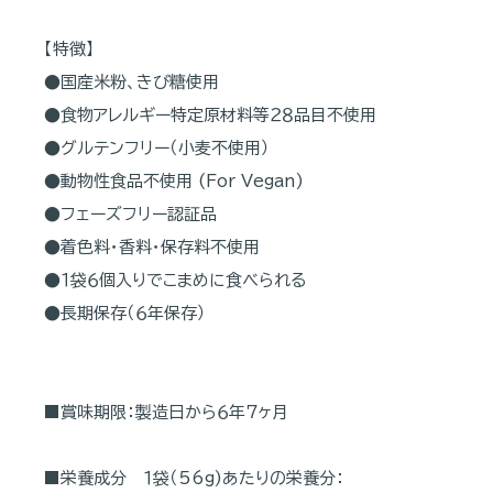
【特徴】
●国産米粉、きび糖使用
●食物アレルギー特定原材料等２８品目不使用
●グルテンフリー（小麦不使用）
●動物性食品不使用 (For Vegan)
●フェーズフリー認証品
●着色料・香料・保存料不使用
●１袋６個入りでこまめに食べられる
●長期保存（６年保存）
■賞味期限：製造日から６年７ヶ月
■栄養成分 １袋（56g)あたりの栄養分：