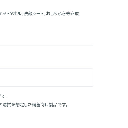
ェットタオル、洗顔シート、おしりふき等を展
す。
での清拭を想定した備蓄向け製品です。